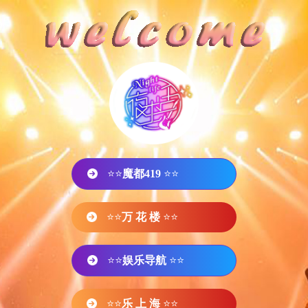
⭐⭐
魔都419
⭐⭐
⭐⭐
万 花 楼
⭐⭐
⭐⭐
娱乐导航
⭐⭐
⭐⭐
乐 上 海
⭐⭐