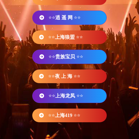
⭐⭐
逍 遥 网
⭐⭐
⭐⭐
上海狼盟
⭐⭐
⭐⭐
贵族宝贝
⭐⭐
⭐⭐
夜 上 海
⭐⭐
⭐⭐
上海龙凤
⭐⭐
⭐⭐
上海419
⭐⭐