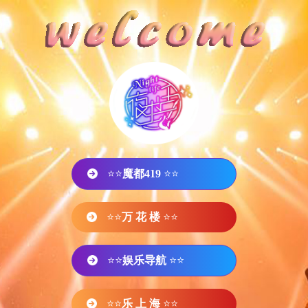
⭐⭐
魔都419
⭐⭐
⭐⭐
万 花 楼
⭐⭐
⭐⭐
娱乐导航
⭐⭐
⭐⭐
乐 上 海
⭐⭐