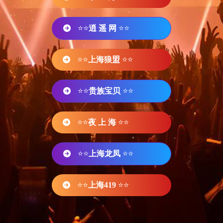
⭐⭐
逍 遥 网
⭐⭐
⭐⭐
上海狼盟
⭐⭐
⭐⭐
贵族宝贝
⭐⭐
⭐⭐
夜 上 海
⭐⭐
⭐⭐
上海龙凤
⭐⭐
⭐⭐
上海419
⭐⭐