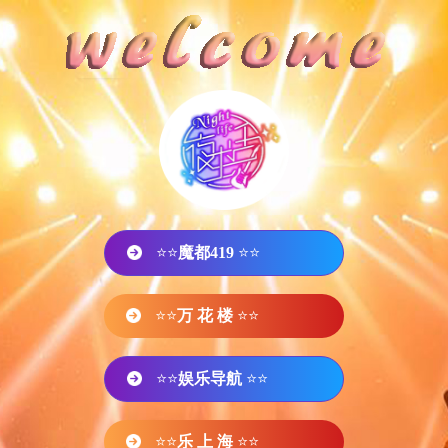
⭐⭐
魔都419
⭐⭐
⭐⭐
万 花 楼
⭐⭐
⭐⭐
娱乐导航
⭐⭐
⭐⭐
乐 上 海
⭐⭐