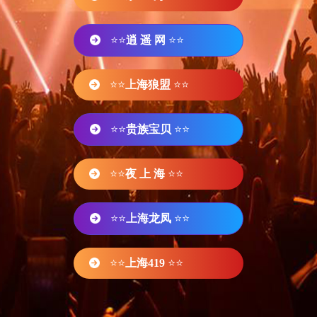
⭐⭐
逍 遥 网
⭐⭐
⭐⭐
上海狼盟
⭐⭐
⭐⭐
贵族宝贝
⭐⭐
⭐⭐
夜 上 海
⭐⭐
⭐⭐
上海龙凤
⭐⭐
⭐⭐
上海419
⭐⭐