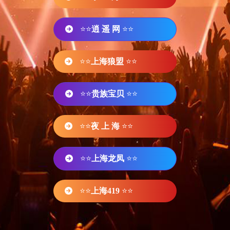
⭐⭐
逍 遥 网
⭐⭐
⭐⭐
上海狼盟
⭐⭐
⭐⭐
贵族宝贝
⭐⭐
⭐⭐
夜 上 海
⭐⭐
⭐⭐
上海龙凤
⭐⭐
⭐⭐
上海419
⭐⭐