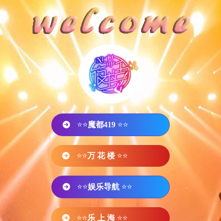
⭐⭐
魔都419
⭐⭐
⭐⭐
万 花 楼
⭐⭐
⭐⭐
娱乐导航
⭐⭐
⭐⭐
乐 上 海
⭐⭐