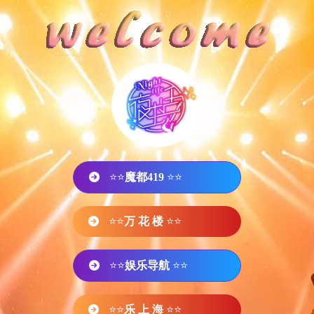
⭐⭐
魔都419
⭐⭐
⭐⭐
万 花 楼
⭐⭐
⭐⭐
娱乐导航
⭐⭐
⭐⭐
乐 上 海
⭐⭐