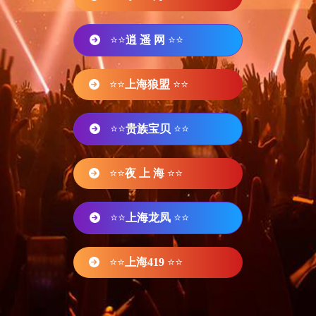
⭐⭐
逍 遥 网
⭐⭐
⭐⭐
上海狼盟
⭐⭐
⭐⭐
贵族宝贝
⭐⭐
⭐⭐
夜 上 海
⭐⭐
⭐⭐
上海龙凤
⭐⭐
⭐⭐
上海419
⭐⭐