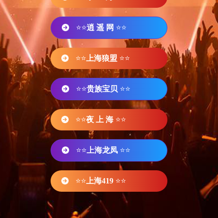
⭐⭐
逍 遥 网
⭐⭐
⭐⭐
上海狼盟
⭐⭐
⭐⭐
贵族宝贝
⭐⭐
⭐⭐
夜 上 海
⭐⭐
⭐⭐
上海龙凤
⭐⭐
⭐⭐
上海419
⭐⭐