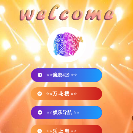
⭐⭐
魔都419
⭐⭐
⭐⭐
万 花 楼
⭐⭐
⭐⭐
娱乐导航
⭐⭐
⭐⭐
乐 上 海
⭐⭐