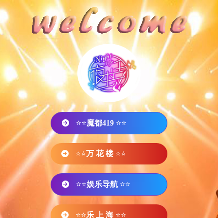
⭐⭐
魔都419
⭐⭐
⭐⭐
万 花 楼
⭐⭐
⭐⭐
娱乐导航
⭐⭐
⭐⭐
乐 上 海
⭐⭐