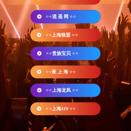
⭐⭐
逍 遥 网
⭐⭐
⭐⭐
上海狼盟
⭐⭐
⭐⭐
贵族宝贝
⭐⭐
⭐⭐
夜 上 海
⭐⭐
⭐⭐
上海龙凤
⭐⭐
⭐⭐
上海419
⭐⭐