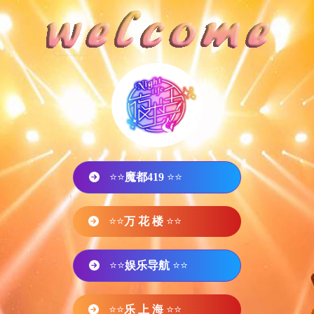
⭐⭐
魔都419
⭐⭐
⭐⭐
万 花 楼
⭐⭐
⭐⭐
娱乐导航
⭐⭐
⭐⭐
乐 上 海
⭐⭐