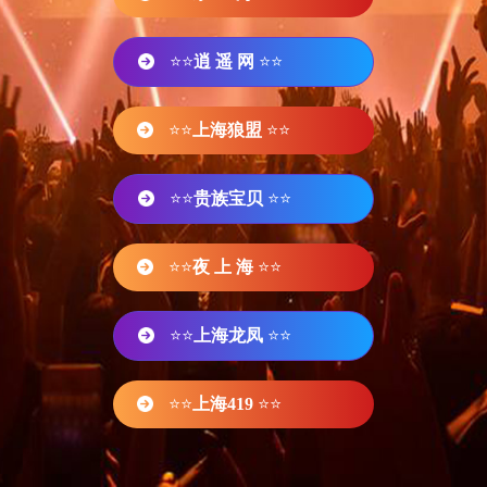
⭐⭐
逍 遥 网
⭐⭐
⭐⭐
上海狼盟
⭐⭐
⭐⭐
贵族宝贝
⭐⭐
⭐⭐
夜 上 海
⭐⭐
⭐⭐
上海龙凤
⭐⭐
⭐⭐
上海419
⭐⭐