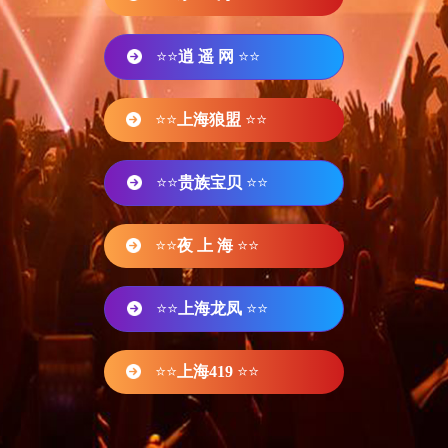
⭐⭐
逍 遥 网
⭐⭐
⭐⭐
上海狼盟
⭐⭐
⭐⭐
贵族宝贝
⭐⭐
⭐⭐
夜 上 海
⭐⭐
⭐⭐
上海龙凤
⭐⭐
⭐⭐
上海419
⭐⭐