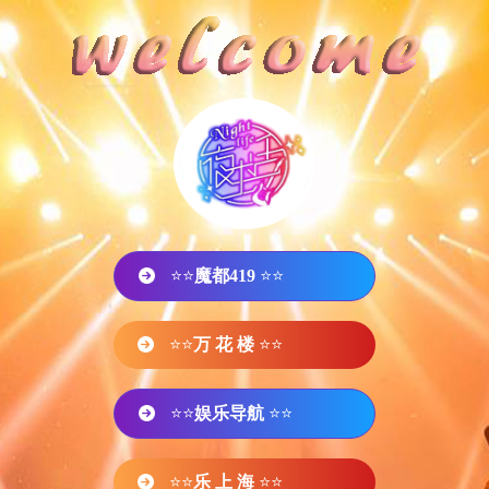
⭐⭐
魔都419
⭐⭐
⭐⭐
万 花 楼
⭐⭐
⭐⭐
娱乐导航
⭐⭐
⭐⭐
乐 上 海
⭐⭐