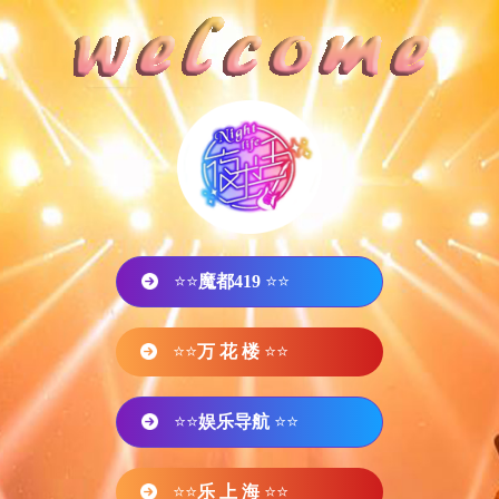
⭐⭐
魔都419
⭐⭐
⭐⭐
万 花 楼
⭐⭐
⭐⭐
娱乐导航
⭐⭐
⭐⭐
乐 上 海
⭐⭐