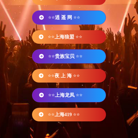
⭐⭐
逍 遥 网
⭐⭐
⭐⭐
上海狼盟
⭐⭐
⭐⭐
贵族宝贝
⭐⭐
⭐⭐
夜 上 海
⭐⭐
⭐⭐
上海龙凤
⭐⭐
⭐⭐
上海419
⭐⭐