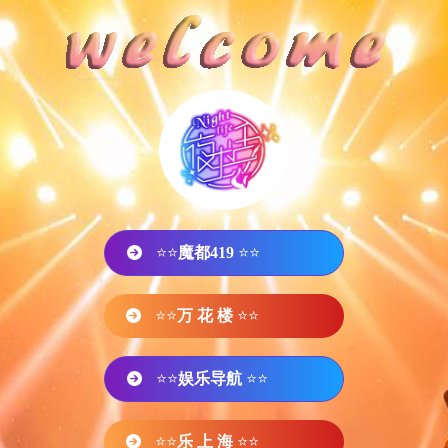
⭐⭐
魔都419
⭐⭐
⭐⭐
万 花 楼
⭐⭐
⭐⭐
娱乐导航
⭐⭐
⭐⭐
乐 上 海
⭐⭐