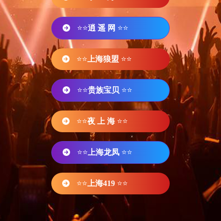
⭐⭐
逍 遥 网
⭐⭐
⭐⭐
上海狼盟
⭐⭐
⭐⭐
贵族宝贝
⭐⭐
⭐⭐
夜 上 海
⭐⭐
⭐⭐
上海龙凤
⭐⭐
⭐⭐
上海419
⭐⭐