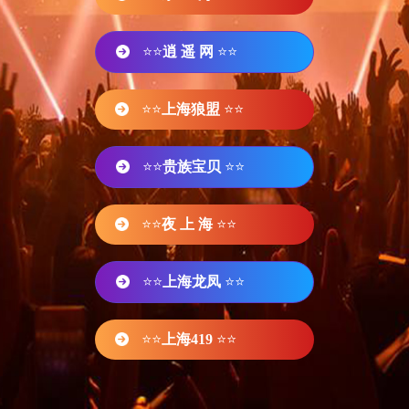
⭐⭐
逍 遥 网
⭐⭐
⭐⭐
上海狼盟
⭐⭐
⭐⭐
贵族宝贝
⭐⭐
⭐⭐
夜 上 海
⭐⭐
⭐⭐
上海龙凤
⭐⭐
⭐⭐
上海419
⭐⭐