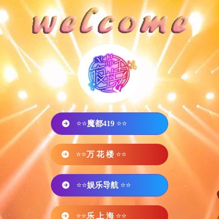
⭐⭐
魔都419
⭐⭐
⭐⭐
万 花 楼
⭐⭐
⭐⭐
娱乐导航
⭐⭐
⭐⭐
乐 上 海
⭐⭐