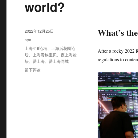
world?
What’s the
发
2022年12月25日
布
分
spa
于
类
标
上海419论坛
、
上海后花园论
After a rocky 2022 fo
签
坛
、
上海贵族宝贝
、
夜上海论
regulations to conte
坛
、
爱上海
、
爱上海同城
于
留下评论
What
trends
will
2023
bring
for
the
tech
world?