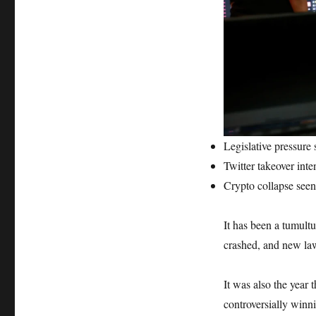
Legislative pressure s
Twitter takeover int
Crypto collapse seen
It has been a tumult
crashed, and new law
It was also the year 
controversially winni