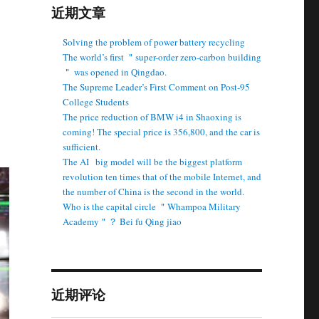
近期文章
Solving the problem of power battery recycling
The world’s first ＂super-order zero-carbon building
＂ was opened in Qingdao.
The Supreme Leader’s First Comment on Post-95
College Students
The price reduction of BMW i4 in Shaoxing is
coming! The special price is 356,800, and the car is
sufficient.
The AI ​ ​ big model will be the biggest platform
revolution ten times that of the mobile Internet, and
the number of China is the second in the world.
Who is the capital circle ＂Whampoa Military
Academy＂？ Bei fu Qing jiao
近期评论