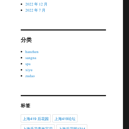
2022 年 12 月
2022 年 7 月
分类
hanzhen
sangna
spa
xiyu
zudao
标签
上海419 后花园
上海419论坛
上海千花贵族宝贝
上海后花园1314