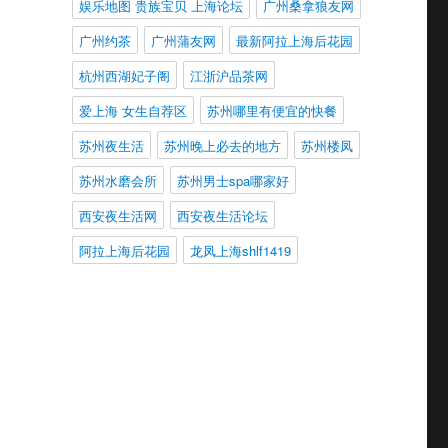
娱乐地图 贵族宝贝 上海论坛
广州桑拿狼友网
广州约茶
广州蒲友网
最新阿拉上海后花园
杭州西湖妃子阁
江浙沪品茶网
爱上海 女生自荐区
苏州哪里有便宜的快餐
苏州夜生活
苏州晚上必去的地方
苏州楼凤
苏州水磨会所
苏州男士spa哪家好
西安夜生活网
西安夜生活论坛
阿拉上海后花园
龙凤上海shlf1419