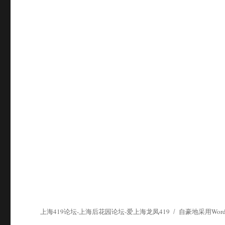
上海419论坛-上海后花园论坛-爱上海龙凤419
自豪地采用WordP