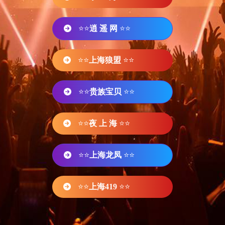
⭐⭐
逍 遥 网
⭐⭐
⭐⭐
上海狼盟
⭐⭐
⭐⭐
贵族宝贝
⭐⭐
⭐⭐
夜 上 海
⭐⭐
⭐⭐
上海龙凤
⭐⭐
⭐⭐
上海419
⭐⭐