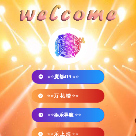
⭐⭐
魔都419
⭐⭐
⭐⭐
万 花 楼
⭐⭐
⭐⭐
娱乐导航
⭐⭐
⭐⭐
乐 上 海
⭐⭐