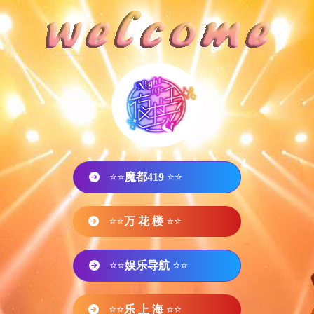
⭐⭐
魔都419
⭐⭐
⭐⭐
万 花 楼
⭐⭐
⭐⭐
娱乐导航
⭐⭐
⭐⭐
乐 上 海
⭐⭐