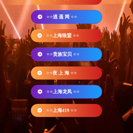
⭐⭐
逍 遥 网
⭐⭐
⭐⭐
上海狼盟
⭐⭐
⭐⭐
贵族宝贝
⭐⭐
⭐⭐
夜 上 海
⭐⭐
⭐⭐
上海龙凤
⭐⭐
⭐⭐
上海419
⭐⭐