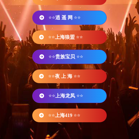
⭐⭐
逍 遥 网
⭐⭐
⭐⭐
上海狼盟
⭐⭐
⭐⭐
贵族宝贝
⭐⭐
⭐⭐
夜 上 海
⭐⭐
⭐⭐
上海龙凤
⭐⭐
⭐⭐
上海419
⭐⭐