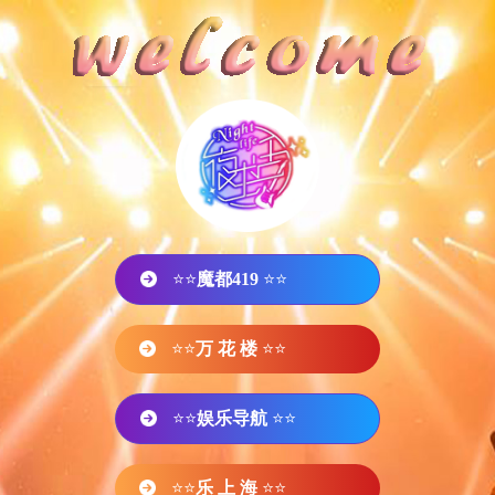
⭐⭐
魔都419
⭐⭐
⭐⭐
万 花 楼
⭐⭐
⭐⭐
娱乐导航
⭐⭐
⭐⭐
乐 上 海
⭐⭐