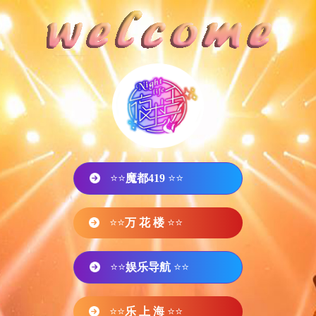
⭐⭐
魔都419
⭐⭐
⭐⭐
万 花 楼
⭐⭐
⭐⭐
娱乐导航
⭐⭐
⭐⭐
乐 上 海
⭐⭐