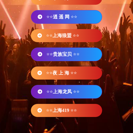
⭐⭐
逍 遥 网
⭐⭐
⭐⭐
上海狼盟
⭐⭐
⭐⭐
贵族宝贝
⭐⭐
⭐⭐
夜 上 海
⭐⭐
⭐⭐
上海龙凤
⭐⭐
⭐⭐
上海419
⭐⭐