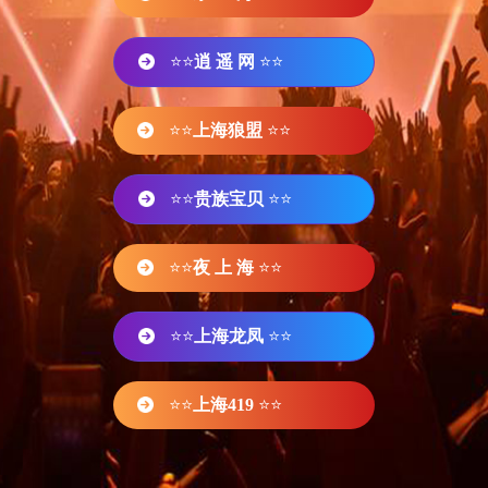
⭐⭐
逍 遥 网
⭐⭐
⭐⭐
上海狼盟
⭐⭐
⭐⭐
贵族宝贝
⭐⭐
⭐⭐
夜 上 海
⭐⭐
⭐⭐
上海龙凤
⭐⭐
⭐⭐
上海419
⭐⭐