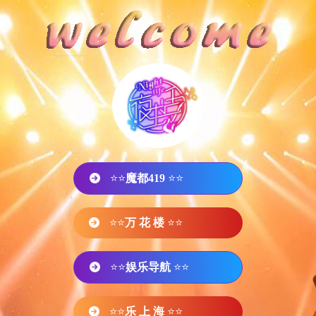
⭐⭐
魔都419
⭐⭐
⭐⭐
万 花 楼
⭐⭐
⭐⭐
娱乐导航
⭐⭐
⭐⭐
乐 上 海
⭐⭐