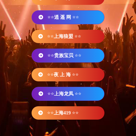
⭐⭐
逍 遥 网
⭐⭐
⭐⭐
上海狼盟
⭐⭐
⭐⭐
贵族宝贝
⭐⭐
⭐⭐
夜 上 海
⭐⭐
⭐⭐
上海龙凤
⭐⭐
⭐⭐
上海419
⭐⭐