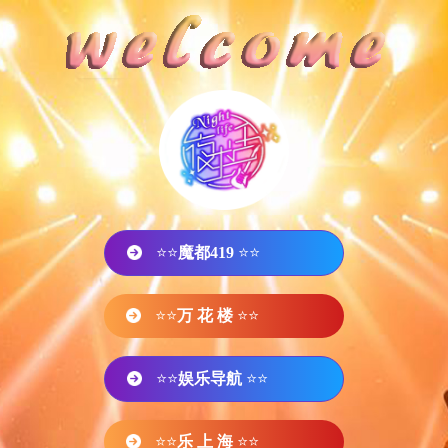
⭐⭐
魔都419
⭐⭐
⭐⭐
万 花 楼
⭐⭐
⭐⭐
娱乐导航
⭐⭐
⭐⭐
乐 上 海
⭐⭐