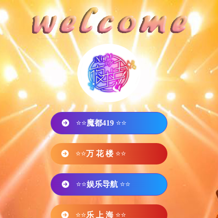
⭐⭐
魔都419
⭐⭐
⭐⭐
万 花 楼
⭐⭐
⭐⭐
娱乐导航
⭐⭐
⭐⭐
乐 上 海
⭐⭐