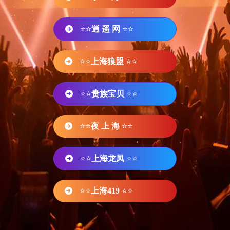
⭐⭐
逍 遥 网
⭐⭐
⭐⭐
上海狼盟
⭐⭐
⭐⭐
贵族宝贝
⭐⭐
⭐⭐
夜 上 海
⭐⭐
⭐⭐
上海龙凤
⭐⭐
⭐⭐
上海419
⭐⭐