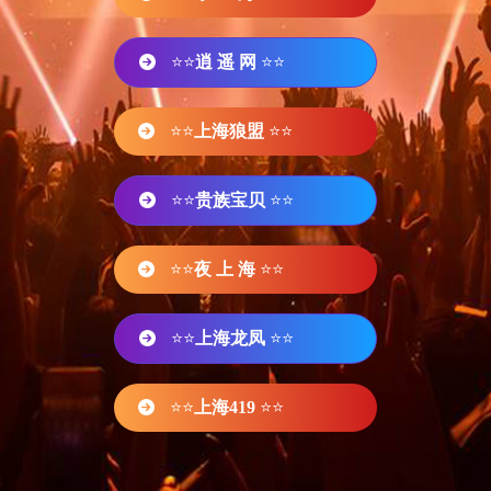
⭐⭐
逍 遥 网
⭐⭐
⭐⭐
上海狼盟
⭐⭐
⭐⭐
贵族宝贝
⭐⭐
⭐⭐
夜 上 海
⭐⭐
⭐⭐
上海龙凤
⭐⭐
⭐⭐
上海419
⭐⭐