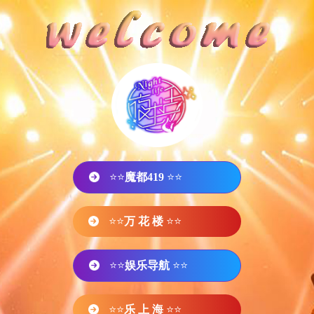
⭐⭐
魔都419
⭐⭐
⭐⭐
万 花 楼
⭐⭐
⭐⭐
娱乐导航
⭐⭐
⭐⭐
乐 上 海
⭐⭐