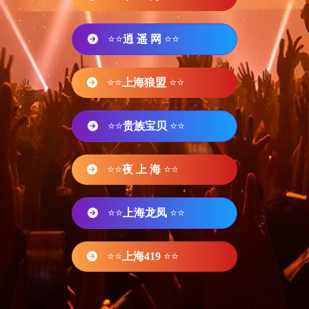
⭐⭐
逍 遥 网
⭐⭐
⭐⭐
上海狼盟
⭐⭐
⭐⭐
贵族宝贝
⭐⭐
⭐⭐
夜 上 海
⭐⭐
⭐⭐
上海龙凤
⭐⭐
⭐⭐
上海419
⭐⭐