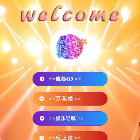
⭐⭐
魔都419
⭐⭐
⭐⭐
万 花 楼
⭐⭐
⭐⭐
娱乐导航
⭐⭐
⭐⭐
乐 上 海
⭐⭐