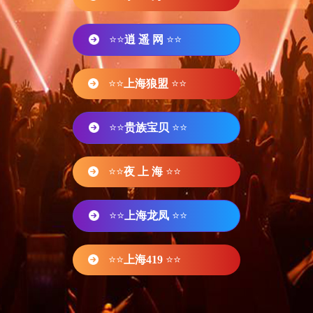
⭐⭐
逍 遥 网
⭐⭐
⭐⭐
上海狼盟
⭐⭐
⭐⭐
贵族宝贝
⭐⭐
⭐⭐
夜 上 海
⭐⭐
⭐⭐
上海龙凤
⭐⭐
⭐⭐
上海419
⭐⭐