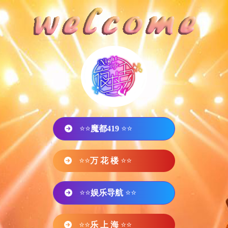
⭐⭐
魔都419
⭐⭐
⭐⭐
万 花 楼
⭐⭐
⭐⭐
娱乐导航
⭐⭐
⭐⭐
乐 上 海
⭐⭐