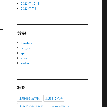
2022 年 12 月
2022 年 7 月
分类
hanzhen
sangna
spa
xiyu
zudao
标签
上海419 后花园
上海419论坛
上海千花贵族宝贝
上海后花园1314