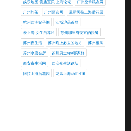
娱乐地图 贵族宝贝 上海论坛
广州桑拿狼友网
广州约茶
广州蒲友网
最新阿拉上海后花园
杭州西湖妃子阁
江浙沪品茶网
爱上海 女生自荐区
苏州哪里有便宜的快餐
苏州夜生活
苏州晚上必去的地方
苏州楼凤
苏州水磨会所
苏州男士spa哪家好
西安夜生活网
西安夜生活论坛
阿拉上海后花园
龙凤上海shlf1419