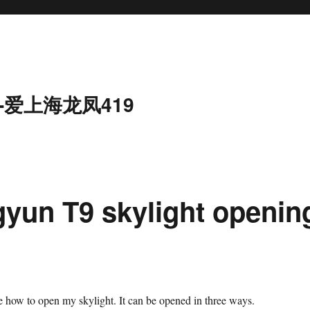
-爱上海龙凤419
gyun T9 skylight openin
e how to open my skylight. It can be opened in three ways.