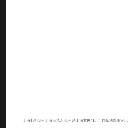
上海419论坛-上海后花园论坛-爱上海龙凤419
自豪地采用WordP