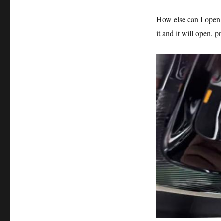
How else can I open it
it and it will open, p