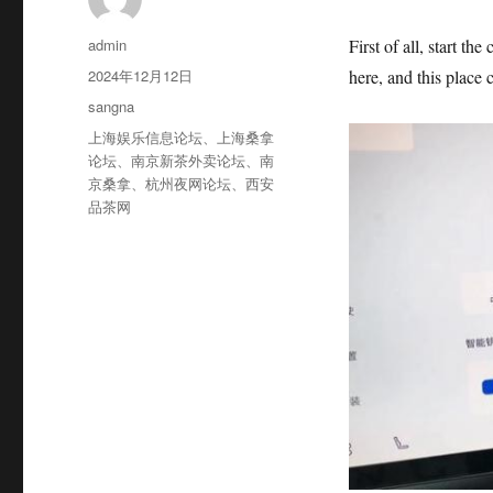
作
admin
First of all, start th
者
发
2024年12月12日
here, and this place
布
分
sangna
于
类
标
上海娱乐信息论坛
、
上海桑拿
签
论坛
、
南京新茶外卖论坛
、
南
京桑拿
、
杭州夜网论坛
、
西安
品茶网