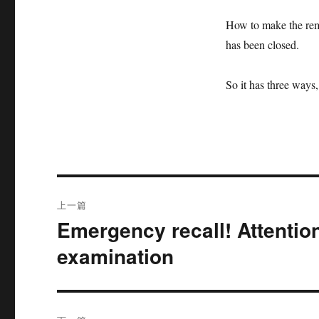
How to make the rema
has been closed.
So it has three ways, 
文
上一篇
章
Emergency recall! Attentio
上
篇
导
examination
文
航
章：