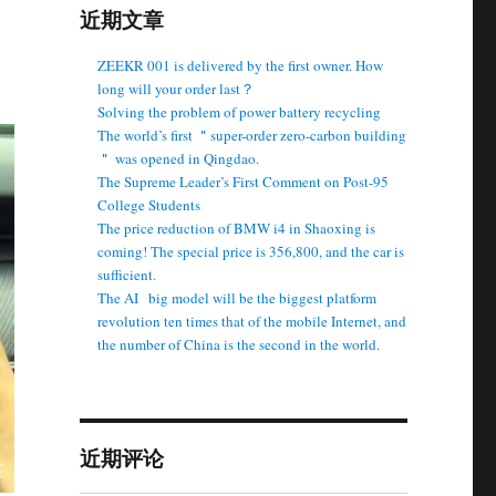
近期文章
ZEEKR 001 is delivered by the first owner. How
long will your order last？
Solving the problem of power battery recycling
The world’s first ＂super-order zero-carbon building
＂ was opened in Qingdao.
The Supreme Leader’s First Comment on Post-95
College Students
The price reduction of BMW i4 in Shaoxing is
coming! The special price is 356,800, and the car is
sufficient.
The AI ​ ​ big model will be the biggest platform
revolution ten times that of the mobile Internet, and
the number of China is the second in the world.
近期评论