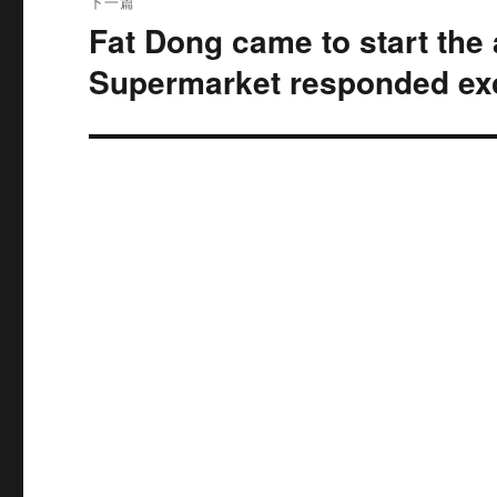
下一篇
Fat Dong came to start th
下
篇
Supermarket responded exc
文
章：