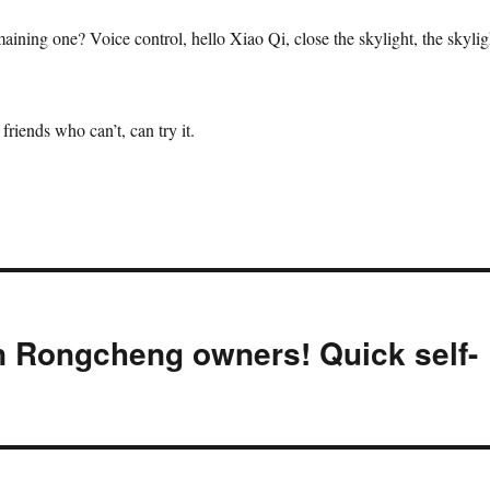
ining one? Voice control, hello Xiao Qi, close the skylight, the skylig
friends who can’t, can try it.
n Rongcheng owners! Quick self-