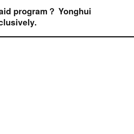
e aid program？ Yonghui
lusively.