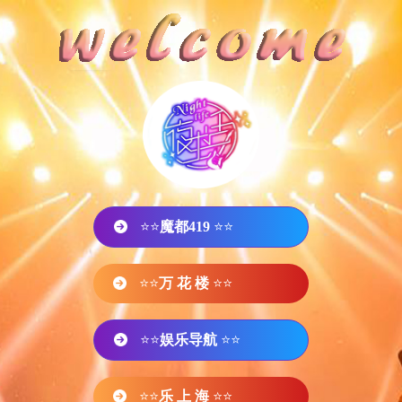
⭐⭐
魔都419
⭐⭐
⭐⭐
万 花 楼
⭐⭐
⭐⭐
娱乐导航
⭐⭐
⭐⭐
乐 上 海
⭐⭐