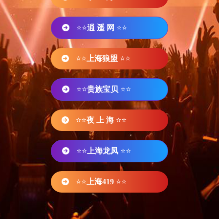
⭐⭐
逍 遥 网
⭐⭐
⭐⭐
上海狼盟
⭐⭐
⭐⭐
贵族宝贝
⭐⭐
⭐⭐
夜 上 海
⭐⭐
⭐⭐
上海龙凤
⭐⭐
⭐⭐
上海419
⭐⭐