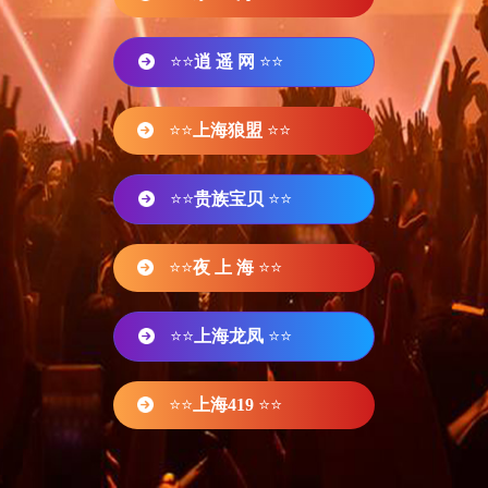
⭐⭐
逍 遥 网
⭐⭐
⭐⭐
上海狼盟
⭐⭐
⭐⭐
贵族宝贝
⭐⭐
⭐⭐
夜 上 海
⭐⭐
⭐⭐
上海龙凤
⭐⭐
⭐⭐
上海419
⭐⭐