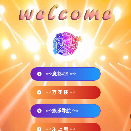
⭐⭐
魔都419
⭐⭐
⭐⭐
万 花 楼
⭐⭐
⭐⭐
娱乐导航
⭐⭐
⭐⭐
乐 上 海
⭐⭐