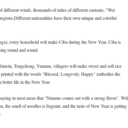
f different winds, thousands of miles of different customs.
.
"Wei
regions,
Different nationalities have their own unique and colorful
ngxi, every household will make Ciba during the New Year. Ciba is
ning round and round.
 Simola, Tengchong, Yunnan, villagers will make sweet and soft rice
 printed with the words "Blessed, Longevity, Happy" embodies the
a better life in the New Year.
a saying in most areas that "Nianmo comes out with a strong flavor". Wit
am, the smell of noodles is fragrant, and the taste of New Year is getting
.