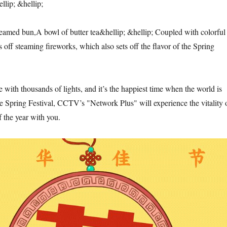
llip; &hellip;
teamed bun,
A bowl of butter tea
&hellip; &hellip; Coupled with colorful
ves off steaming fireworks, which also sets off the flavor of the Spring
e with thousands of lights, and it’s the happiest time when the world is
he Spring Festival, CCTV’s "Network Plus" will experience the vitality 
f the year with you.