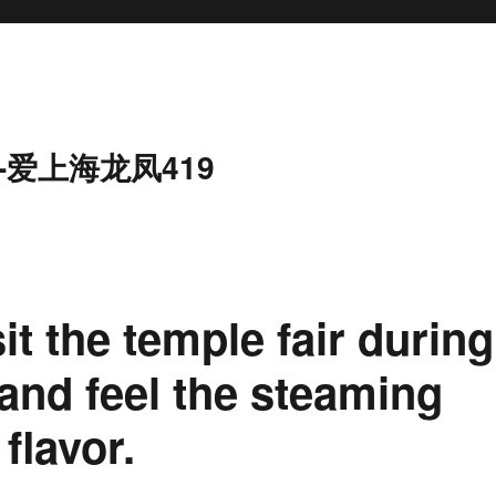
-爱上海龙凤419
t the temple fair during
 and feel the steaming
flavor.