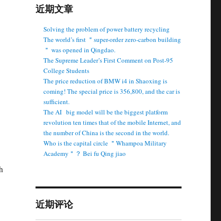
近期文章
Solving the problem of power battery recycling
The world’s first ＂super-order zero-carbon building
＂ was opened in Qingdao.
The Supreme Leader’s First Comment on Post-95
College Students
The price reduction of BMW i4 in Shaoxing is
coming! The special price is 356,800, and the car is
sufficient.
The AI ​ ​ big model will be the biggest platform
revolution ten times that of the mobile Internet, and
the number of China is the second in the world.
Who is the capital circle ＂Whampoa Military
Academy＂？ Bei fu Qing jiao
h
近期评论