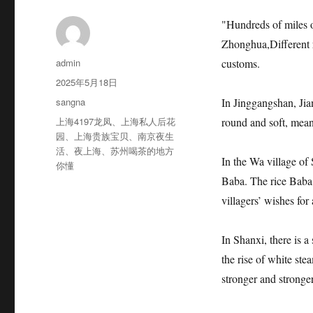
"Hundreds of miles o
Zhonghua,
Different 
作
admin
customs.
者
发
2025年5月18日
布
分
sangna
In Jinggangshan, Jia
于
类
标
上海4197龙凤
、
上海私人后花
round and soft, mea
签
园
、
上海贵族宝贝
、
南京夜生
活
、
夜上海
、
苏州喝茶的地方
In the Wa village of
你懂
Baba. The rice Baba
villagers’ wishes for 
In Shanxi, there is 
the rise of white ste
stronger and stronger