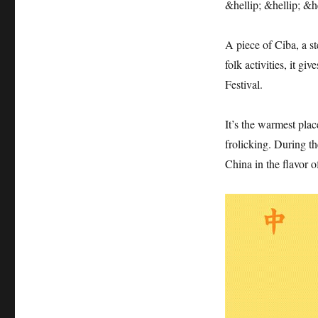
&hellip; &hellip; &he
A piece of Ciba, a s
folk activities, it gi
Festival.
It’s the warmest plac
frolicking. During t
China in the flavor o