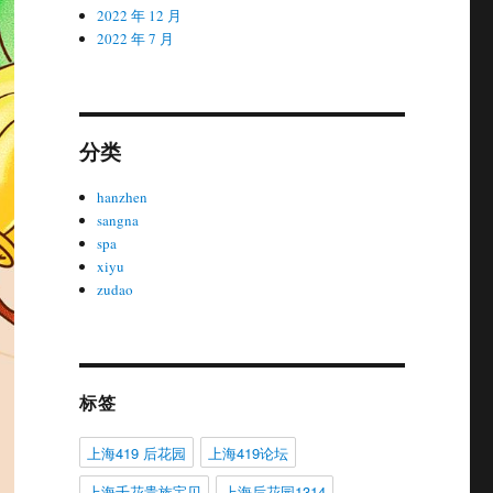
2022 年 12 月
2022 年 7 月
分类
hanzhen
sangna
spa
xiyu
zudao
标签
上海419 后花园
上海419论坛
上海千花贵族宝贝
上海后花园1314