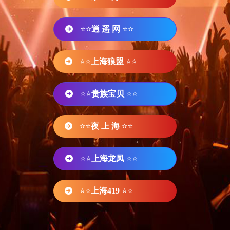
⭐⭐
逍 遥 网
⭐⭐
⭐⭐
上海狼盟
⭐⭐
⭐⭐
贵族宝贝
⭐⭐
⭐⭐
夜 上 海
⭐⭐
⭐⭐
上海龙凤
⭐⭐
⭐⭐
上海419
⭐⭐