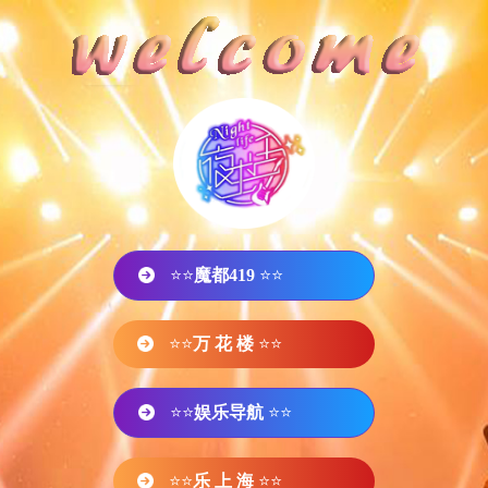
⭐⭐
魔都419
⭐⭐
⭐⭐
万 花 楼
⭐⭐
⭐⭐
娱乐导航
⭐⭐
⭐⭐
乐 上 海
⭐⭐