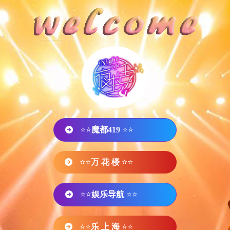
⭐⭐
魔都419
⭐⭐
⭐⭐
万 花 楼
⭐⭐
⭐⭐
娱乐导航
⭐⭐
⭐⭐
乐 上 海
⭐⭐