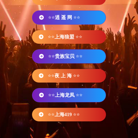
⭐⭐
逍 遥 网
⭐⭐
⭐⭐
上海狼盟
⭐⭐
⭐⭐
贵族宝贝
⭐⭐
⭐⭐
夜 上 海
⭐⭐
⭐⭐
上海龙凤
⭐⭐
⭐⭐
上海419
⭐⭐