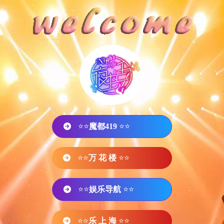
⭐⭐
魔都419
⭐⭐
⭐⭐
万 花 楼
⭐⭐
⭐⭐
娱乐导航
⭐⭐
⭐⭐
乐 上 海
⭐⭐