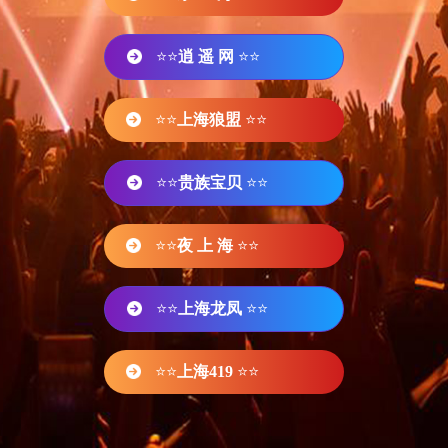
⭐⭐
逍 遥 网
⭐⭐
⭐⭐
上海狼盟
⭐⭐
⭐⭐
贵族宝贝
⭐⭐
⭐⭐
夜 上 海
⭐⭐
⭐⭐
上海龙凤
⭐⭐
⭐⭐
上海419
⭐⭐