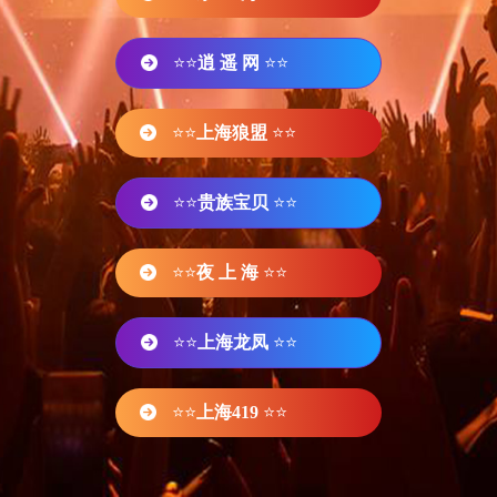
⭐⭐
逍 遥 网
⭐⭐
⭐⭐
上海狼盟
⭐⭐
⭐⭐
贵族宝贝
⭐⭐
⭐⭐
夜 上 海
⭐⭐
⭐⭐
上海龙凤
⭐⭐
⭐⭐
上海419
⭐⭐