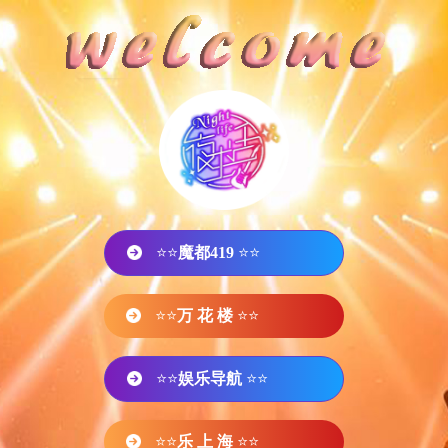
⭐⭐
魔都419
⭐⭐
⭐⭐
万 花 楼
⭐⭐
⭐⭐
娱乐导航
⭐⭐
⭐⭐
乐 上 海
⭐⭐