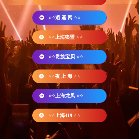
⭐⭐
逍 遥 网
⭐⭐
⭐⭐
上海狼盟
⭐⭐
⭐⭐
贵族宝贝
⭐⭐
⭐⭐
夜 上 海
⭐⭐
⭐⭐
上海龙凤
⭐⭐
⭐⭐
上海419
⭐⭐