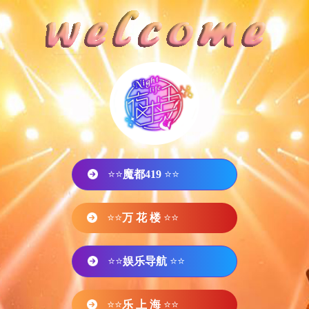
⭐⭐
魔都419
⭐⭐
⭐⭐
万 花 楼
⭐⭐
⭐⭐
娱乐导航
⭐⭐
⭐⭐
乐 上 海
⭐⭐