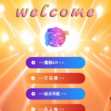
⭐⭐
魔都419
⭐⭐
⭐⭐
万 花 楼
⭐⭐
⭐⭐
娱乐导航
⭐⭐
⭐⭐
乐 上 海
⭐⭐