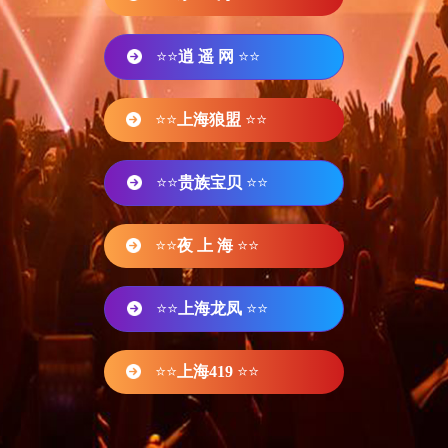
⭐⭐
逍 遥 网
⭐⭐
⭐⭐
上海狼盟
⭐⭐
⭐⭐
贵族宝贝
⭐⭐
⭐⭐
夜 上 海
⭐⭐
⭐⭐
上海龙凤
⭐⭐
⭐⭐
上海419
⭐⭐