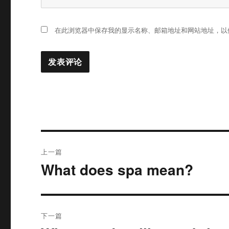
在此浏览器中保存我的显示名称、邮箱地址和网站地址，以
文
上一篇
章
What does spa mean?
上
篇
导
文
航
章：
下一篇