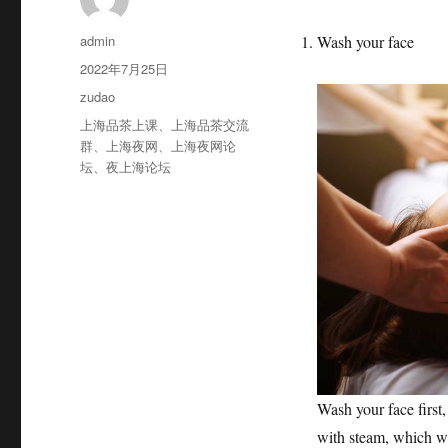
作
admin
Wash your face
者
发
2022年7月25日
布
分
zudao
于
类
标
上海品茶上课
、
上海品茶交流
签
群
、
上海夜网
、
上海夜网论
坛
、
夜上海论坛
Wash your face first
with steam, which wi