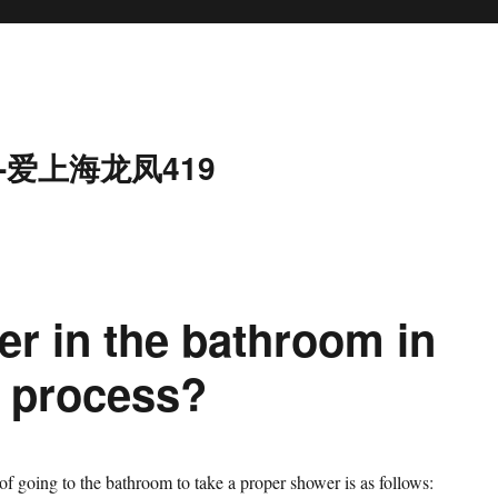
-爱上海龙凤419
er in the bathroom in
e process?
of going to the bathroom to take a proper shower is as follows: