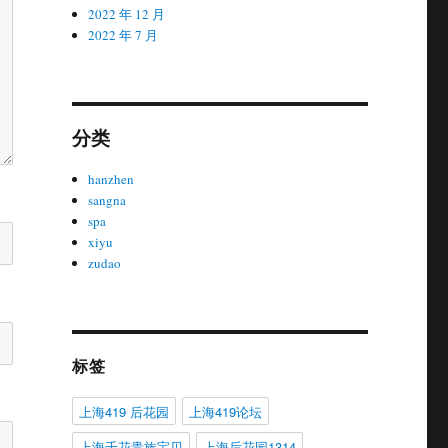
2022 年 12 月
2022 年 7 月
分类
hanzhen
sangna
spa
xiyu
zudao
标签
上海419 后花园
上海419论坛
上海千花贵族宝贝
上海后花园1314