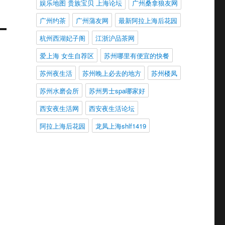
娱乐地图 贵族宝贝 上海论坛
广州桑拿狼友网
广州约茶
广州蒲友网
最新阿拉上海后花园
杭州西湖妃子阁
江浙沪品茶网
爱上海 女生自荐区
苏州哪里有便宜的快餐
苏州夜生活
苏州晚上必去的地方
苏州楼凤
苏州水磨会所
苏州男士spa哪家好
西安夜生活网
西安夜生活论坛
阿拉上海后花园
龙凤上海shlf1419