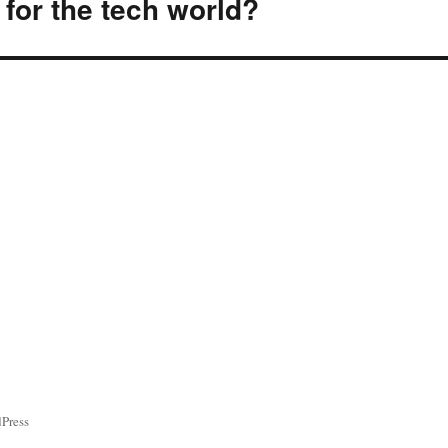
 for the tech world?
ress