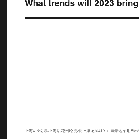
What trends will 2023 bring
下
篇
文
章：
上海419论坛-上海后花园论坛-爱上海龙凤419
自豪地采用WordP