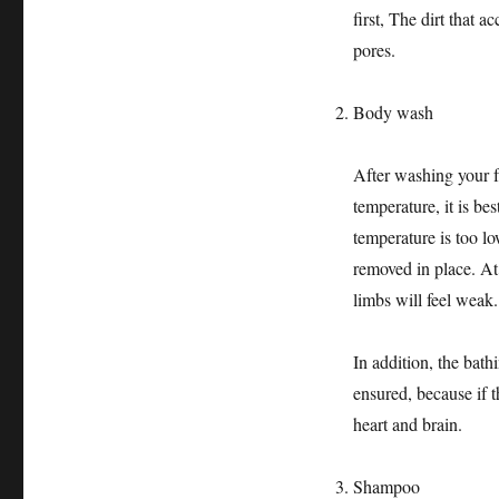
first, The dirt that 
pores.
Body wash
After washing your f
temperature, it is be
temperature is too low
removed in place. At 
limbs will feel weak.
In addition, the bath
ensured, because if t
heart and brain.
Shampoo