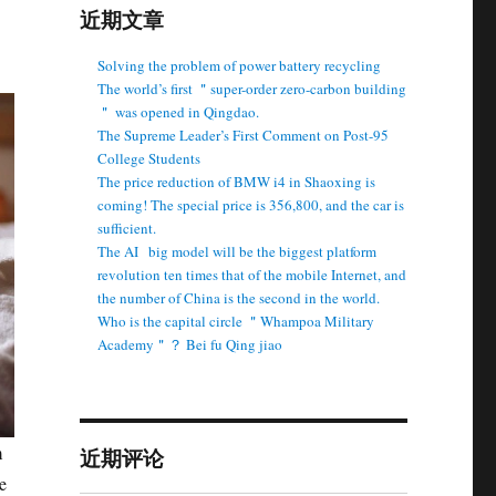
近期文章
Solving the problem of power battery recycling
The world’s first ＂super-order zero-carbon building
＂ was opened in Qingdao.
The Supreme Leader’s First Comment on Post-95
College Students
The price reduction of BMW i4 in Shaoxing is
coming! The special price is 356,800, and the car is
sufficient.
The AI ​ ​ big model will be the biggest platform
revolution ten times that of the mobile Internet, and
the number of China is the second in the world.
Who is the capital circle ＂Whampoa Military
Academy＂？ Bei fu Qing jiao
m
近期评论
e