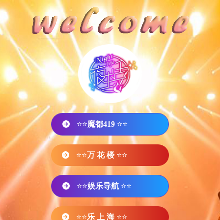
⭐⭐
魔都419
⭐⭐
⭐⭐
万 花 楼
⭐⭐
⭐⭐
娱乐导航
⭐⭐
⭐⭐
乐 上 海
⭐⭐