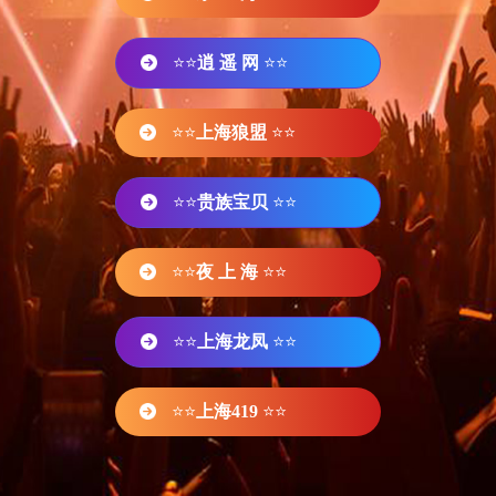
⭐⭐
逍 遥 网
⭐⭐
⭐⭐
上海狼盟
⭐⭐
⭐⭐
贵族宝贝
⭐⭐
⭐⭐
夜 上 海
⭐⭐
⭐⭐
上海龙凤
⭐⭐
⭐⭐
上海419
⭐⭐