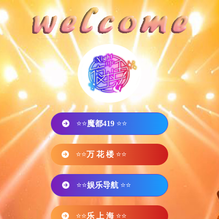
⭐⭐
魔都419
⭐⭐
⭐⭐
万 花 楼
⭐⭐
⭐⭐
娱乐导航
⭐⭐
⭐⭐
乐 上 海
⭐⭐