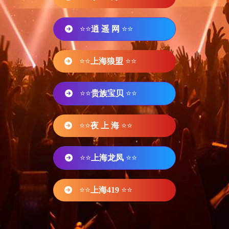
⭐⭐
逍 遥 网
⭐⭐
⭐⭐
上海狼盟
⭐⭐
⭐⭐
贵族宝贝
⭐⭐
⭐⭐
夜 上 海
⭐⭐
⭐⭐
上海龙凤
⭐⭐
⭐⭐
上海419
⭐⭐