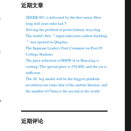
近期文章
ZEEKR 001 is delivered by the first owner. How
e
long will your order last？
Solving the problem of power battery recycling
The world’s first ＂super-order zero-carbon building
＂ was opened in Qingdao.
The Supreme Leader’s First Comment on Post-95
:
College Students
The price reduction of BMW i4 in Shaoxing is
coming! The special price is 356,800, and the car is
sufficient.
The AI ​ ​ big model will be the biggest platform
revolution ten times that of the mobile Internet, and
the number of China is the second in the world.
s
近期评论