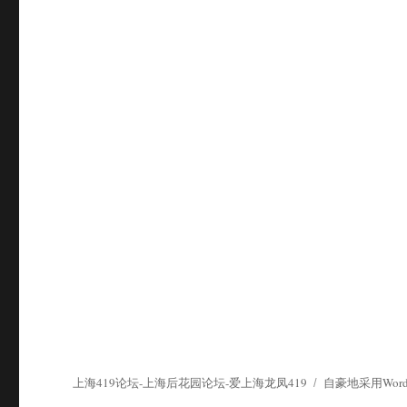
上海419论坛-上海后花园论坛-爱上海龙凤419
自豪地采用WordP