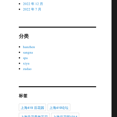
2022 年 12 月
2022 年 7 月
分类
hanzhen
sangna
spa
xiyu
zudao
标签
上海419 后花园
上海419论坛
上海千花贵族宝贝
上海后花园1314