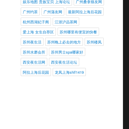
娱乐地图 贵族宝贝 上海论坛
广州桑拿狼友网
广州约茶
广州蒲友网
最新阿拉上海后花园
杭州西湖妃子阁
江浙沪品茶网
爱上海 女生自荐区
苏州哪里有便宜的快餐
苏州夜生活
苏州晚上必去的地方
苏州楼凤
苏州水磨会所
苏州男士spa哪家好
西安夜生活网
西安夜生活论坛
阿拉上海后花园
龙凤上海shlf1419