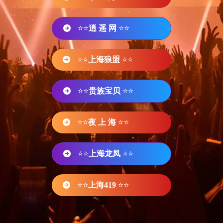
⭐⭐
逍 遥 网
⭐⭐
⭐⭐
上海狼盟
⭐⭐
⭐⭐
贵族宝贝
⭐⭐
⭐⭐
夜 上 海
⭐⭐
⭐⭐
上海龙凤
⭐⭐
⭐⭐
上海419
⭐⭐