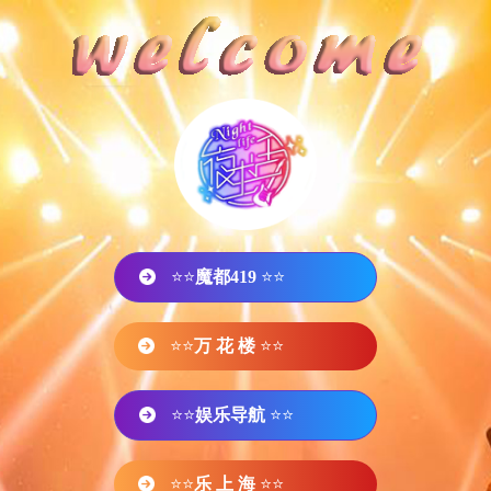
⭐⭐
魔都419
⭐⭐
⭐⭐
万 花 楼
⭐⭐
⭐⭐
娱乐导航
⭐⭐
⭐⭐
乐 上 海
⭐⭐