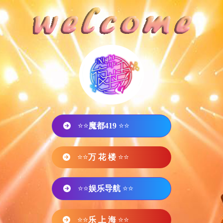
⭐⭐
魔都419
⭐⭐
⭐⭐
万 花 楼
⭐⭐
⭐⭐
娱乐导航
⭐⭐
⭐⭐
乐 上 海
⭐⭐