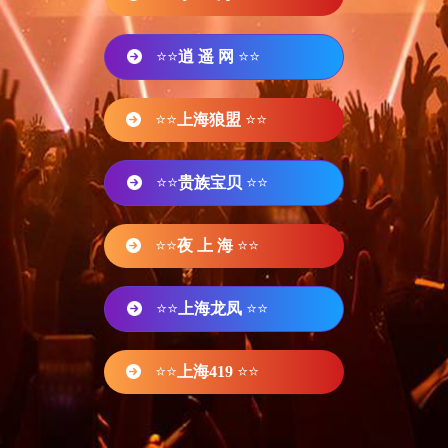
⭐⭐
逍 遥 网
⭐⭐
⭐⭐
上海狼盟
⭐⭐
⭐⭐
贵族宝贝
⭐⭐
⭐⭐
夜 上 海
⭐⭐
⭐⭐
上海龙凤
⭐⭐
⭐⭐
上海419
⭐⭐