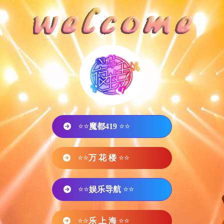
⭐⭐
魔都419
⭐⭐
⭐⭐
万 花 楼
⭐⭐
⭐⭐
娱乐导航
⭐⭐
⭐⭐
乐 上 海
⭐⭐