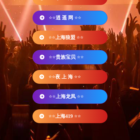
⭐⭐
逍 遥 网
⭐⭐
⭐⭐
上海狼盟
⭐⭐
⭐⭐
贵族宝贝
⭐⭐
⭐⭐
夜 上 海
⭐⭐
⭐⭐
上海龙凤
⭐⭐
⭐⭐
上海419
⭐⭐