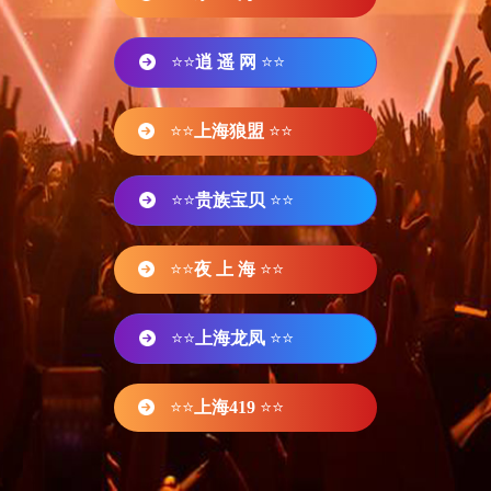
⭐⭐
逍 遥 网
⭐⭐
⭐⭐
上海狼盟
⭐⭐
⭐⭐
贵族宝贝
⭐⭐
⭐⭐
夜 上 海
⭐⭐
⭐⭐
上海龙凤
⭐⭐
⭐⭐
上海419
⭐⭐