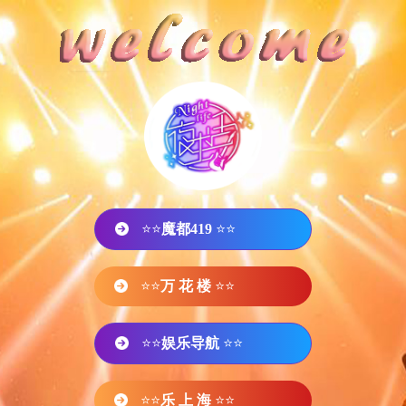
⭐⭐
魔都419
⭐⭐
⭐⭐
万 花 楼
⭐⭐
⭐⭐
娱乐导航
⭐⭐
⭐⭐
乐 上 海
⭐⭐