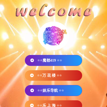
⭐⭐
魔都419
⭐⭐
⭐⭐
万 花 楼
⭐⭐
⭐⭐
娱乐导航
⭐⭐
⭐⭐
乐 上 海
⭐⭐