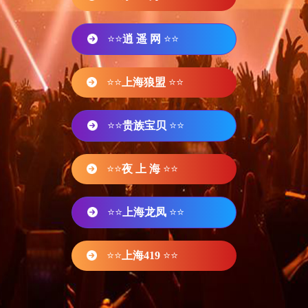
⭐⭐
逍 遥 网
⭐⭐
⭐⭐
上海狼盟
⭐⭐
⭐⭐
贵族宝贝
⭐⭐
⭐⭐
夜 上 海
⭐⭐
⭐⭐
上海龙凤
⭐⭐
⭐⭐
上海419
⭐⭐