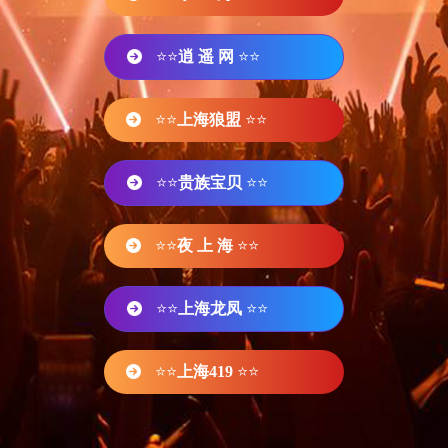
⭐⭐
逍 遥 网
⭐⭐
⭐⭐
上海狼盟
⭐⭐
⭐⭐
贵族宝贝
⭐⭐
⭐⭐
夜 上 海
⭐⭐
⭐⭐
上海龙凤
⭐⭐
⭐⭐
上海419
⭐⭐