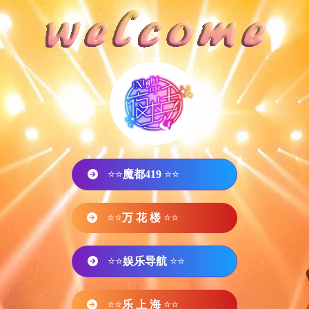
⭐⭐
魔都419
⭐⭐
⭐⭐
万 花 楼
⭐⭐
⭐⭐
娱乐导航
⭐⭐
⭐⭐
乐 上 海
⭐⭐