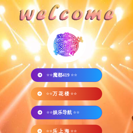
⭐⭐
魔都419
⭐⭐
⭐⭐
万 花 楼
⭐⭐
⭐⭐
娱乐导航
⭐⭐
⭐⭐
乐 上 海
⭐⭐