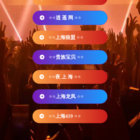
⭐⭐
逍 遥 网
⭐⭐
⭐⭐
上海狼盟
⭐⭐
⭐⭐
贵族宝贝
⭐⭐
⭐⭐
夜 上 海
⭐⭐
⭐⭐
上海龙凤
⭐⭐
⭐⭐
上海419
⭐⭐