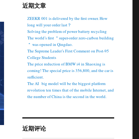
近期文章
ZEEKR 001 is delivered by the first owner. How
long will your order last？
Solving the problem of power battery recycling
The world’s first ＂super-order zero-carbon building
＂ was opened in Qingdao.
The Supreme Leader’s First Comment on Post-95
College Students
The price reduction of BMW i4 in Shaoxing is
coming! The special price is 356,800, and the car is
sufficient.
The AI ​ ​ big model will be the biggest platform
revolution ten times that of the mobile Internet, and
the number of China is the second in the world.
近期评论