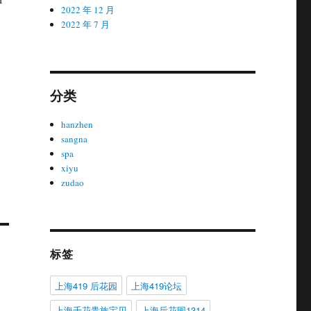
2022 年 12 月
2022 年 7 月
分类
hanzhen
sangna
spa
xiyu
zudao
标签
l
上海419 后花园
上海419论坛
上海千花贵族宝贝
上海后花园1314