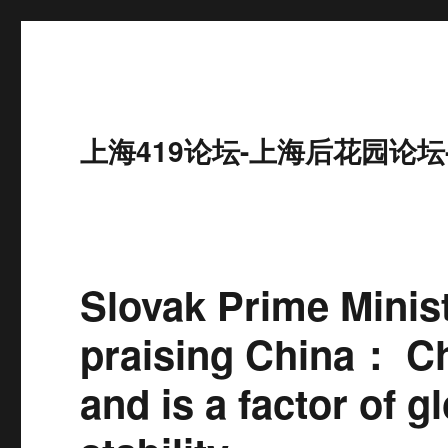
上海419论坛-上海后花园论坛
Slovak Prime Minis
praising China： Ch
and is a factor of g