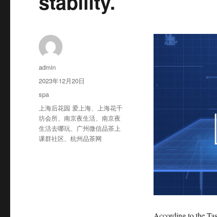
stability.
作
admin
者
发
2023年12月20日
布
分
spa
于
类
标
上海后花园 爱上海
、
上海花千
签
坊会所
、
南京夜生活
、
南京夜
生活去哪玩
、
广州微信品茶上
课群社区
、
杭州品茶网
According to the Ta