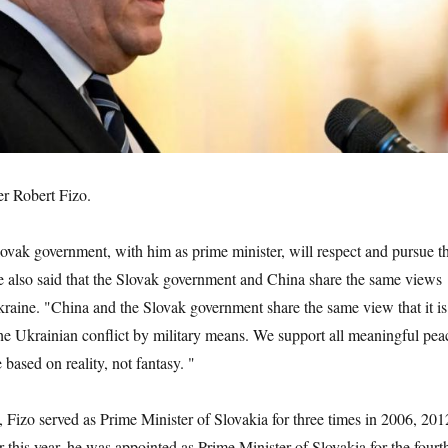
r Robert Fizo.
Slovak government, with him as prime minister, will respect and pursue t
 also said that the Slovak government and China share the same views
Ukraine. "China and the Slovak government share the same view that it is
the Ukrainian conflict by military means. We support all meaningful pea
based on reality, not fantasy. "
, Fizo served as Prime Minister of Slovakia for three times in 2006, 201
 this year, he was appointed as Prime Minister of Slovakia for the fourt