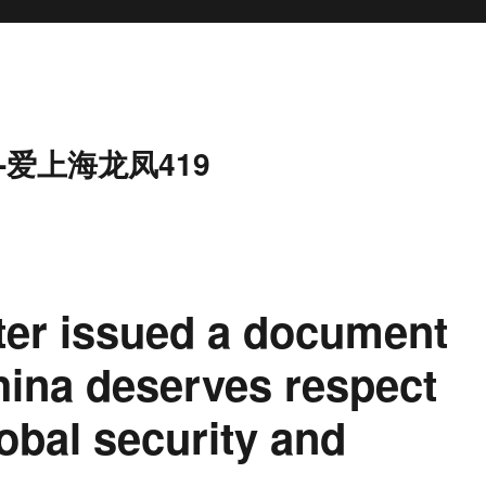
-爱上海龙凤419
ter issued a document
ina deserves respect
lobal security and