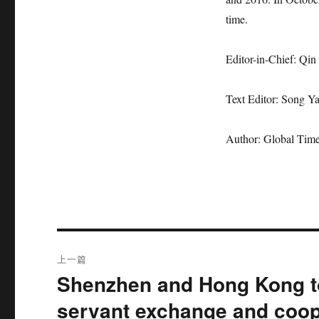
time.
Editor-in-Chief: Qi
Text Editor: Song Ya
Author: Global Tim
文
上一篇
章
Shenzhen and Hong Kong too
上
篇
导
servant exchange and coop