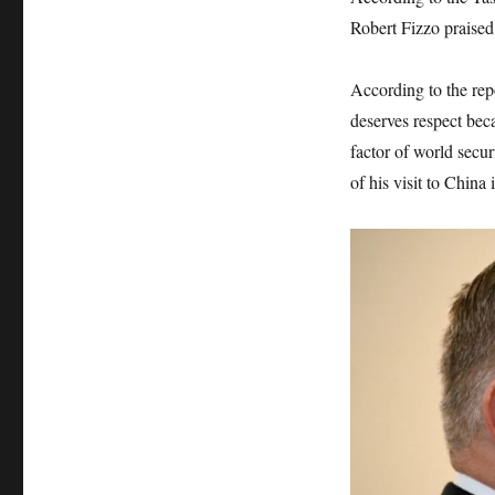
Robert Fizzo praised 
According to the rep
deserves respect bec
factor of world secu
of his visit to China 