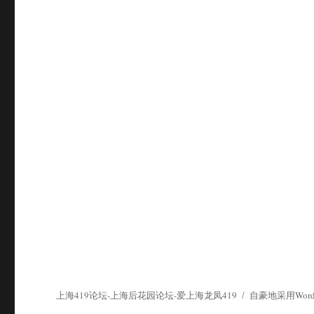
上海419论坛-上海后花园论坛-爱上海龙凤419
自豪地采用WordP