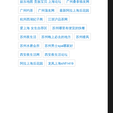
娱乐地图 贵族宝贝 上海论坛
广州桑拿狼友网
广州约茶
广州蒲友网
最新阿拉上海后花园
杭州西湖妃子阁
江浙沪品茶网
爱上海 女生自荐区
苏州哪里有便宜的快餐
苏州夜生活
苏州晚上必去的地方
苏州楼凤
苏州水磨会所
苏州男士spa哪家好
西安夜生活网
西安夜生活论坛
阿拉上海后花园
龙凤上海shlf1419