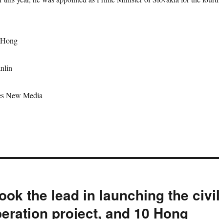
n Hong
nlin
es New Media
k the lead in launching the civi
eration project, and 10 Hong