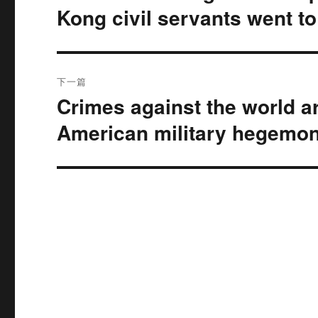
文
Kong civil servants went t
航
章：
下一篇
Crimes against the world a
下
篇
American military hegemo
文
章：