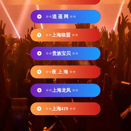
⭐⭐
逍 遥 网
⭐⭐
⭐⭐
上海狼盟
⭐⭐
⭐⭐
贵族宝贝
⭐⭐
⭐⭐
夜 上 海
⭐⭐
⭐⭐
上海龙凤
⭐⭐
⭐⭐
上海419
⭐⭐