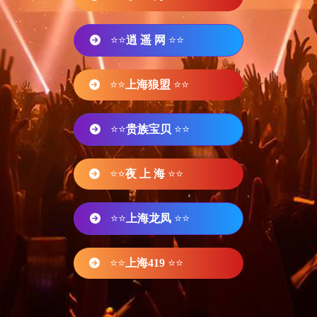
⭐⭐
逍 遥 网
⭐⭐
⭐⭐
上海狼盟
⭐⭐
⭐⭐
贵族宝贝
⭐⭐
⭐⭐
夜 上 海
⭐⭐
⭐⭐
上海龙凤
⭐⭐
⭐⭐
上海419
⭐⭐