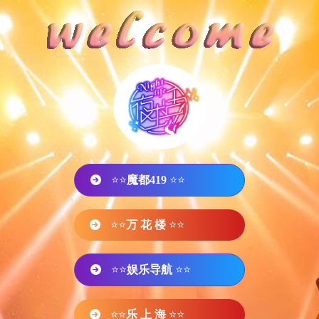
⭐⭐
魔都419
⭐⭐
⭐⭐
万 花 楼
⭐⭐
⭐⭐
娱乐导航
⭐⭐
⭐⭐
乐 上 海
⭐⭐