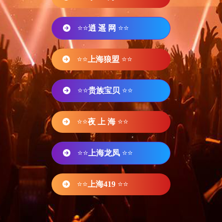
⭐⭐
逍 遥 网
⭐⭐
⭐⭐
上海狼盟
⭐⭐
⭐⭐
贵族宝贝
⭐⭐
⭐⭐
夜 上 海
⭐⭐
⭐⭐
上海龙凤
⭐⭐
⭐⭐
上海419
⭐⭐