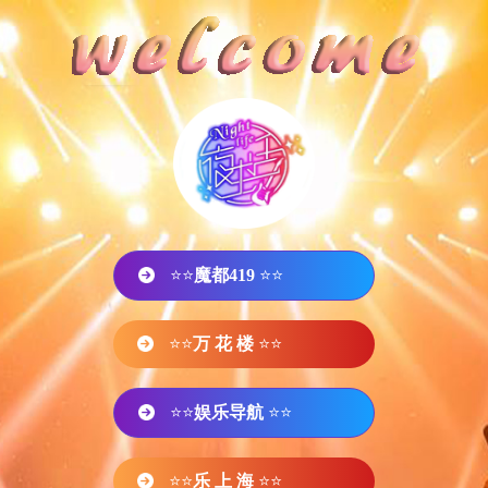
⭐⭐
魔都419
⭐⭐
⭐⭐
万 花 楼
⭐⭐
⭐⭐
娱乐导航
⭐⭐
⭐⭐
乐 上 海
⭐⭐