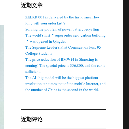
近期文章
ZEEKR 001 is delivered by the first owner. How
long will your order last？
Solving the problem of power battery recycling
The world’s first ＂super-order zero-carbon building
＂ was opened in Qingdao.
The Supreme Leader’s First Comment on Post-95
College Students
The price reduction of BMW i4 in Shaoxing is
coming! The special price is 356,800, and the car is
sufficient.
The AI ​ ​ big model will be the biggest platform
revolution ten times that of the mobile Internet, and
the number of China is the second in the world.
近期评论