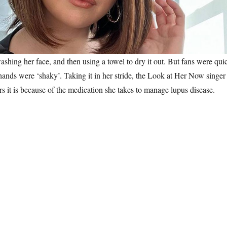
ashing her face, and then using a towel to dry it out. But fans were qui
 hands were ‘shaky’. Taking it in her stride, the Look at Her Now singer
s it is because of the medication she takes to manage lupus disease.