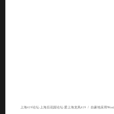
上海419论坛-上海后花园论坛-爱上海龙凤419
自豪地采用WordP