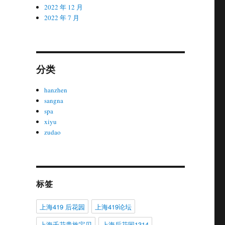
2022 年 12 月
2022 年 7 月
分类
hanzhen
sangna
spa
xiyu
zudao
标签
上海419 后花园
上海419论坛
上海千花贵族宝贝
上海后花园1314