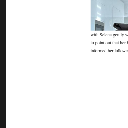
hands
in
new
video
with Selena gently w
to point out that her
informed her follower