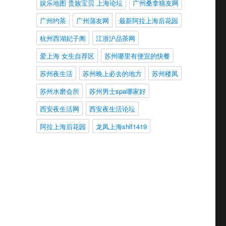
娱乐地图 贵族宝贝 上海论坛
广州桑拿狼友网
广州约茶
广州蒲友网
最新阿拉上海后花园
杭州西湖妃子阁
江浙沪品茶网
爱上海 女生自荐区
苏州哪里有便宜的快餐
苏州夜生活
苏州晚上必去的地方
苏州楼凤
苏州水磨会所
苏州男士spa哪家好
西安夜生活网
西安夜生活论坛
阿拉上海后花园
龙凤上海shlf1419