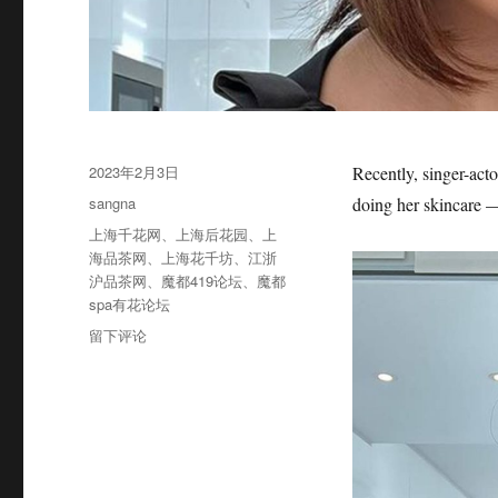
发
2023年2月3日
Recently, singer-act
布
分
sangna
doing her skincare —
于
类
标
上海千花网
、
上海后花园
、
上
签
海品茶网
、
上海花千坊
、
江浙
沪品茶网
、
魔都419论坛
、
魔都
spa有花论坛
于
留下评论
Selena
Gomez
shares
reason
behind
her
shaky