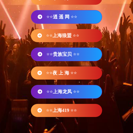
⭐⭐
逍 遥 网
⭐⭐
⭐⭐
上海狼盟
⭐⭐
⭐⭐
贵族宝贝
⭐⭐
⭐⭐
夜 上 海
⭐⭐
⭐⭐
上海龙凤
⭐⭐
⭐⭐
上海419
⭐⭐