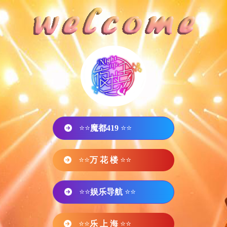
⭐⭐
魔都419
⭐⭐
⭐⭐
万 花 楼
⭐⭐
⭐⭐
娱乐导航
⭐⭐
⭐⭐
乐 上 海
⭐⭐